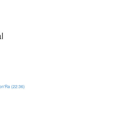
l
Jon'Ra (22:36)