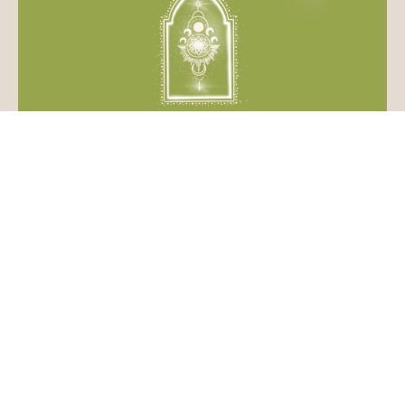
Les voyages de la conscience
Projetez votre conscience pour chercher de l'information et
vous éveiller
2 paiements de
€40/mois
Chrystèle Pitzalis